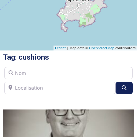
Leaflet
| Map data ©
OpenStreetMap
contributors
Tag: cushions
Nom
Localisation
Sea